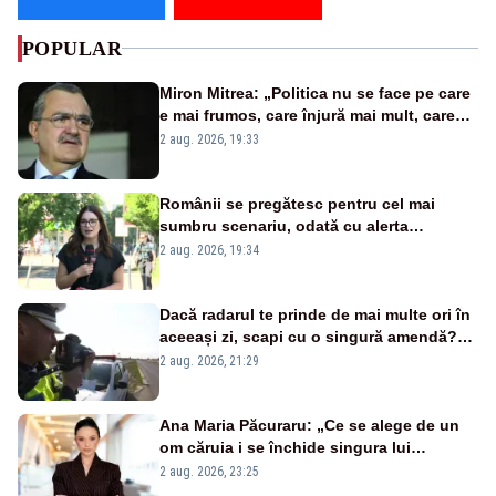
POPULAR
Miron Mitrea: „Politica nu se face pe care
e mai frumos, care înjură mai mult, care
țipă mai tare, ci pe proiecte”
2 aug. 2026, 19:33
Românii se pregătesc pentru cel mai
sumbru scenariu, odată cu alerta
energetică
2 aug. 2026, 19:34
Dacă radarul te prinde de mai multe ori în
aceeași zi, scapi cu o singură amendă?
Ce spune legea
2 aug. 2026, 21:29
Ana Maria Păcuraru: „Ce se alege de un
om căruia i se închide singura lui
portiță?”
2 aug. 2026, 23:25