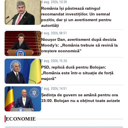
8 aug. 2026, 10:38
România își păstrează ratingul
recomandat investițiilor. Un semnal
pozitiv, dar și un avertisment pentru
autorități
8 aug. 2026, 08:51
Nicușor Dan, avertisment după decizia
Moody’s: „România trebuie să revină la
creștere economică”
7 aug. 2026, 15:26
PSD, replică dură pentru Bolojan:
„România este într-o situație de forță
majoră”
7 aug. 2026, 14:51
Ședința de guvern se amână pentru ora
15:00. Bolojan nu a obținut toate avizele
ECONOMIE