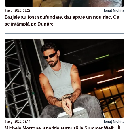
9 aug. 2026, 08:29
Ionuț Nichita
Barjele au fost scufundate, dar apare un nou risc. Ce
se întâmplă pe Dunăre
9 aug. 2026, 08:11
Ionuț Nichita
Michele Morrone, apariție surpriză la Summer Well: „Îi