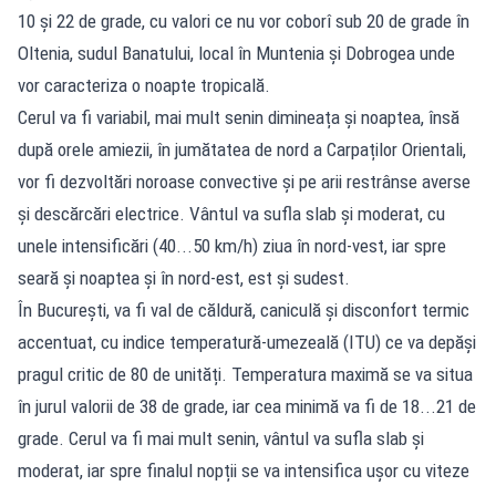
10 și 22 de grade, cu valori ce nu vor coborî sub 20 de grade în
Oltenia, sudul Banatului, local în Muntenia și Dobrogea unde
vor caracteriza o noapte tropicală.
Cerul va fi variabil, mai mult senin dimineața și noaptea, însă
după orele amiezii, în jumătatea de nord a Carpaților Orientali,
vor fi dezvoltări noroase convective și pe arii restrânse averse
și descărcări electrice. Vântul va sufla slab și moderat, cu
unele intensificări (40...50 km/h) ziua în nord-vest, iar spre
seară și noaptea și în nord-est, est și sudest.
În București, va fi val de căldură, caniculă și disconfort termic
accentuat, cu indice temperatură-umezeală (ITU) ce va depăși
pragul critic de 80 de unități. Temperatura maximă se va situa
în jurul valorii de 38 de grade, iar cea minimă va fi de 18...21 de
grade. Cerul va fi mai mult senin, vântul va sufla slab și
moderat, iar spre finalul nopții se va intensifica ușor cu viteze