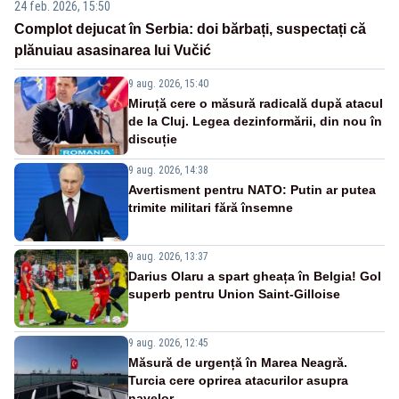
24 feb. 2026, 15:50
Complot dejucat în Serbia: doi bărbați, suspectați că
plănuiau asasinarea lui Vučić
9 aug. 2026, 15:40
Miruță cere o măsură radicală după atacul
de la Cluj. Legea dezinformării, din nou în
discuție
9 aug. 2026, 14:38
Avertisment pentru NATO: Putin ar putea
trimite militari fără însemne
9 aug. 2026, 13:37
Darius Olaru a spart gheața în Belgia! Gol
superb pentru Union Saint-Gilloise
9 aug. 2026, 12:45
Măsură de urgență în Marea Neagră.
Turcia cere oprirea atacurilor asupra
navelor