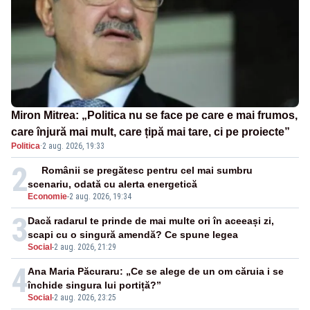
Miron Mitrea: „Politica nu se face pe care e mai frumos,
care înjură mai mult, care țipă mai tare, ci pe proiecte”
Politica
·
2 aug. 2026, 19:33
2
Românii se pregătesc pentru cel mai sumbru
scenariu, odată cu alerta energetică
Economie
-
2 aug. 2026, 19:34
3
Dacă radarul te prinde de mai multe ori în aceeași zi,
scapi cu o singură amendă? Ce spune legea
Social
-
2 aug. 2026, 21:29
4
Ana Maria Păcuraru: „Ce se alege de un om căruia i se
închide singura lui portiță?”
Social
-
2 aug. 2026, 23:25