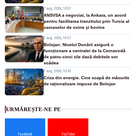
7 aug. 2026, 10:57
ANSVSA a negociat, la Ankara, un acord
pentru facilitarea tranzitului prin Turcia al
carcaselor de ovine și bovine
7 aug. 2026, 10:51
Bolojan: Nivelul Dunării asigură o
funcționare a centralei de la Cernavodă
de patru-cinci zile dacă debitele vor
scădea
7 aug. 2026, 10:43
Criza din energie. Cine scapă de măsurile
de raționalizare impuse de Bolojan
URMĂREȘTE-NE PE
Facebook
YouTube