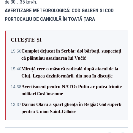
de 30...35 km/h.
AVERTIZARE METEOROLOGICĂ: COD GALBEN ȘI COD
PORTOCALIU DE CANICULĂ ÎN TOATĂ ȚARA
CITEȘTE ȘI
Complot dejucat în Serbia: doi bărbați, suspectați
15:50
că plănuiau asasinarea lui Vučić
Miruță cere o măsură radicală după atacul de la
15:40
Cluj. Legea dezinformării, din nou în discuție
Avertisment pentru NATO: Putin ar putea trimite
14:38
militari fără însemne
Darius Olaru a spart gheața în Belgia! Gol superb
13:37
pentru Union Saint-Gilloise