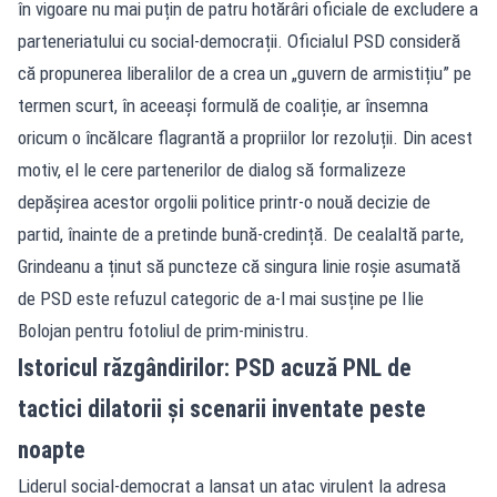
în vigoare nu mai puțin de patru hotărâri oficiale de excludere a
parteneriatului cu social-democrații. Oficialul PSD consideră
că propunerea liberalilor de a crea un „guvern de armistițiu” pe
termen scurt, în aceeași formulă de coaliție, ar însemna
oricum o încălcare flagrantă a propriilor lor rezoluții. Din acest
motiv, el le cere partenerilor de dialog să formalizeze
depășirea acestor orgolii politice printr-o nouă decizie de
partid, înainte de a pretinde bună-credință. De cealaltă parte,
Grindeanu a ținut să puncteze că singura linie roșie asumată
de PSD este refuzul categoric de a-l mai susține pe Ilie
Bolojan pentru fotoliul de prim-ministru.
Istoricul răzgândirilor: PSD acuză PNL de
tactici dilatorii și scenarii inventate peste
noapte
Liderul social-democrat a lansat un atac virulent la adresa