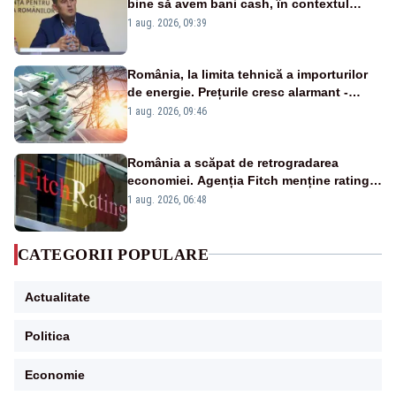
bine să avem bani cash, în contextul
alertei energetice?
1 aug. 2026, 09:39
România, la limita tehnică a importurilor
de energie. Prețurile cresc alarmant -
Analiză Realitatea Plus
1 aug. 2026, 09:46
România a scăpat de retrogradarea
economiei. Agenția Fitch menține ratingul
„BBB-” cu perspectivă negativă
1 aug. 2026, 06:48
CATEGORII POPULARE
Actualitate
Politica
Economie