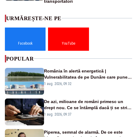
transportatori
URMĂREȘTE-NE PE
Facebook
YouTube
POPULAR
România în alertă energetică |
Vulnerabilitatea de pe Dunăre care pune
în pericol Centrala Cernavodă era
1 aug. 2026, 09:32
cunoscută de pe vremea lui Ceaușescu
De azi, milioane de români primesc un
drept nou. Ce se întâmplă dacă ți se strică
un produs
1 aug. 2026, 09:37
Piperea, semnal de alarmă. De ce este