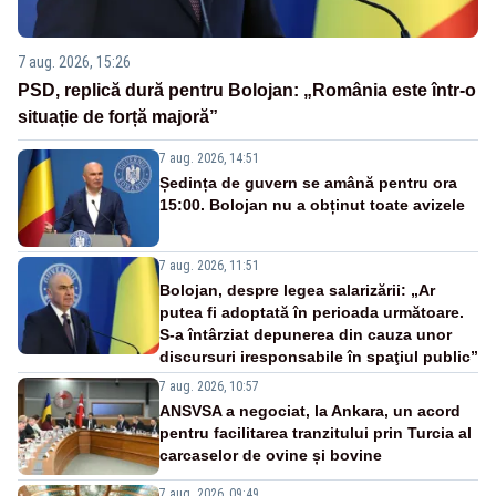
7 aug. 2026, 15:26
PSD, replică dură pentru Bolojan: „România este într-o
situație de forță majoră”
7 aug. 2026, 14:51
Ședința de guvern se amână pentru ora
15:00. Bolojan nu a obținut toate avizele
7 aug. 2026, 11:51
Bolojan, despre legea salarizării: „Ar
putea fi adoptată în perioada următoare.
S-a întârziat depunerea din cauza unor
discursuri iresponsabile în spaţiul public”
7 aug. 2026, 10:57
ANSVSA a negociat, la Ankara, un acord
pentru facilitarea tranzitului prin Turcia al
carcaselor de ovine și bovine
7 aug. 2026, 09:49