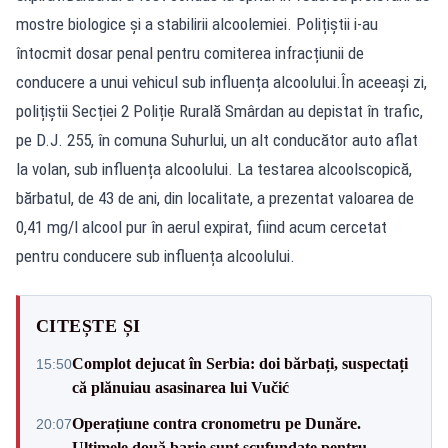
mostre biologice și a stabilirii alcoolemiei. Polițiștii i-au
întocmit dosar penal pentru comiterea infracțiunii de
conducere a unui vehicul sub influența alcoolului.În aceeași zi,
polițiștii Secției 2 Poliție Rurală Smârdan au depistat în trafic,
pe D.J. 255, în comuna Suhurlui, un alt conducător auto aflat
la volan, sub influența alcoolului. La testarea alcoolscopică,
bărbatul, de 43 de ani, din localitate, a prezentat valoarea de
0,41 mg/l alcool pur în aerul expirat, fiind acum cercetat
pentru conducere sub influența alcoolului.
CITEȘTE ȘI
Complot dejucat în Serbia: doi bărbați, suspectați
15:50
că plănuiau asasinarea lui Vučić
Operațiune contra cronometru pe Dunăre.
20:07
Ultimele două barje sunt scufundate pentru