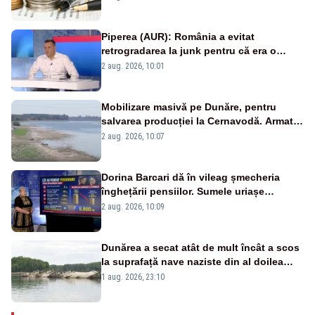
Piperea (AUR): România a evitat
retrogradarea la junk pentru că era o
catastrofă pentru bănci și fondurile de
2 aug. 2026, 10:01
pensii
Mobilizare masivă pe Dunăre, pentru
salvarea producției la Cernavodă. Armata
va detona o stâncă și va devia apa
2 aug. 2026, 10:07
fluviului - IMAGINI AERIENE
Dorina Barcari dă în vileag șmecheria
înghețării pensiilor. Sumele uriașe
pierdute de fiecare român
2 aug. 2026, 10:09
Dunărea a secat atât de mult încât a scos
la suprafață nave naziste din al doilea
război mondial
1 aug. 2026, 23:10