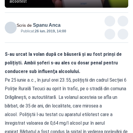
alcooltest
Spanu Anca
Scris de
Publicat:
26 iun. 2019, 14:00
S-au urcat la volan după ce băuseră și au fost prinși de
polițiști. Ambii şoferi s-au ales cu dosar penal pentru
conducere sub influenţa alcoolului.
Pe 25 iunie a.c., în jurul orei 23.55, polițiștii din cadrul Secției 6
Poliție Rurală Tecuci au oprit în trafic, pe o stradă din comuna
Drăgănești, o autoutilitară. La volanul acesteia se afla un
bărbat, de 35 de ani, din localitate, care mirosea a
alcool. Polițiștii l-au testat cu aparatul etilotest care a
înregistrat valoarea de 0,64 mg/l alcool pur în aerul
expirat.Bărbatul a fost condus la spital în vederea prelevării de