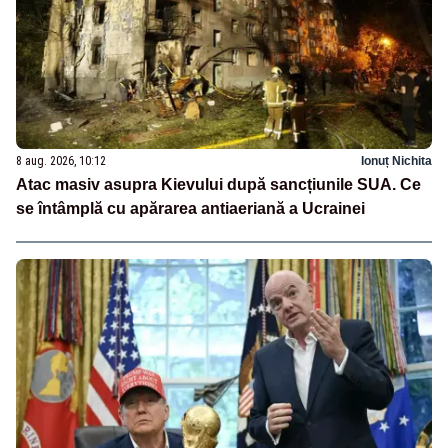
8 aug. 2026, 10:12
Ionuț Nichita
Atac masiv asupra Kievului după sancțiunile SUA. Ce
se întâmplă cu apărarea antiaeriană a Ucrainei