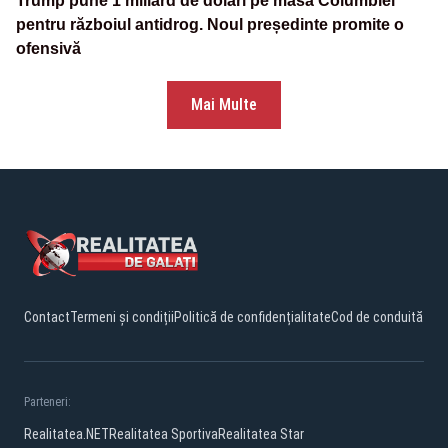
Trump pune 1 miliard de dolari pe masa Columbiei
pentru războiul antidrog. Noul președinte promite o
ofensivă
Mai Multe
Contact
Termeni și condiții
Politică de confidențialitate
Cod de conduită
Parteneri:
Realitatea.NET
Realitatea Sportiva
Realitatea Star