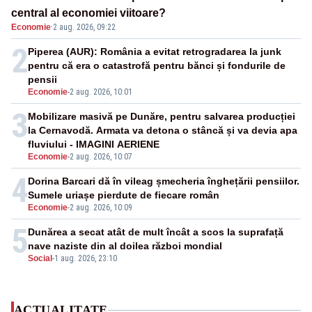
central al economiei viitoare?
Economie
·
2 aug. 2026, 09:22
2
Piperea (AUR): România a evitat retrogradarea la junk
pentru că era o catastrofă pentru bănci și fondurile de
pensii
Economie
-
2 aug. 2026, 10:01
3
Mobilizare masivă pe Dunăre, pentru salvarea producției
la Cernavodă. Armata va detona o stâncă și va devia apa
fluviului - IMAGINI AERIENE
Economie
-
2 aug. 2026, 10:07
4
Dorina Barcari dă în vileag șmecheria înghețării pensiilor.
Sumele uriașe pierdute de fiecare român
Economie
-
2 aug. 2026, 10:09
5
Dunărea a secat atât de mult încât a scos la suprafață
nave naziste din al doilea război mondial
Social
-
1 aug. 2026, 23:10
ACTUALITATE