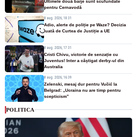
Ultimele două barje sunt scufundate
pentru Cernavodă
8 aug. 2026, 18:31
Adio, alerte de poliție pe Waze? Decizia
luată de Curtea de Justiție a UE
8 aug. 2026, 17:31
Cristi Chivu, victorie de senzație cu
Juventus! Inter a câștigat derby-ul din
Australia
8 aug. 2026, 16:39
Zelenski, mesaj dur pentru Vučić la
Belgrad: „Ucraina nu are timp pentru
scepticism”
POLITICA