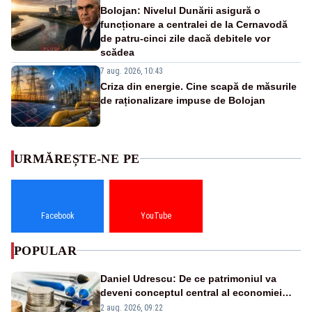
Bolojan: Nivelul Dunării asigură o
funcționare a centralei de la Cernavodă
de patru-cinci zile dacă debitele vor
scădea
7 aug. 2026, 10:43
Criza din energie. Cine scapă de măsurile
de raționalizare impuse de Bolojan
URMĂREȘTE-NE PE
Facebook
YouTube
POPULAR
Daniel Udrescu: De ce patrimoniul va
deveni conceptul central al economiei
viitoare?
2 aug. 2026, 09:22