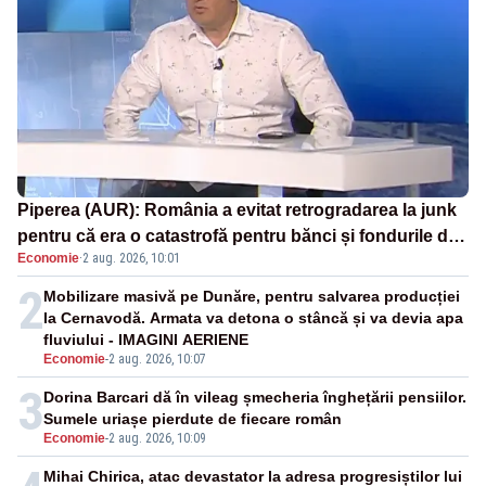
Piperea (AUR): România a evitat retrogradarea la junk
pentru că era o catastrofă pentru bănci și fondurile de
Economie
·
2 aug. 2026, 10:01
pensii
2
Mobilizare masivă pe Dunăre, pentru salvarea producției
la Cernavodă. Armata va detona o stâncă și va devia apa
fluviului - IMAGINI AERIENE
Economie
-
2 aug. 2026, 10:07
3
Dorina Barcari dă în vileag șmecheria înghețării pensiilor.
Sumele uriașe pierdute de fiecare român
Economie
-
2 aug. 2026, 10:09
Mihai Chirica, atac devastator la adresa progresiștilor lui