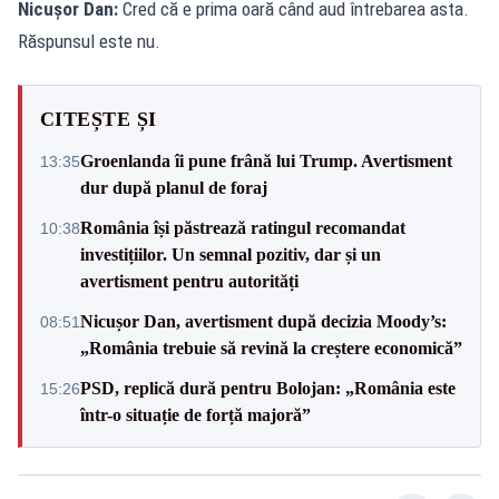
Nicușor Dan:
Cred că e prima oară când aud întrebarea asta.
Răspunsul este nu.
CITEȘTE ȘI
Groenlanda îi pune frână lui Trump. Avertisment
13:35
dur după planul de foraj
România își păstrează ratingul recomandat
10:38
investițiilor. Un semnal pozitiv, dar și un
avertisment pentru autorități
Nicușor Dan, avertisment după decizia Moody’s:
08:51
„România trebuie să revină la creștere economică”
PSD, replică dură pentru Bolojan: „România este
15:26
într-o situație de forță majoră”