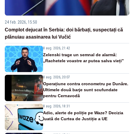
24 feb. 2026, 15:50
Complot dejucat în Serbia: doi bărbați, suspectați că
plănuiau asasinarea lui Vučić
8 aug. 2026, 21:42
Zelenski trage un semnal de alarmă:
„Rachetele voastre ar putea salva vieți”
8 aug. 2026, 20:07
Operațiune contra cronometru pe Dunăre.
Ultimele două barje sunt scufundate
pentru Cernavodă
8 aug. 2026, 18:31
Adio, alerte de poliție pe Waze? Decizia
luată de Curtea de Justiție a UE