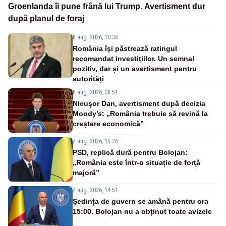
Groenlanda îi pune frână lui Trump. Avertisment dur
după planul de foraj
8 aug. 2026, 10:38
România își păstrează ratingul
recomandat investițiilor. Un semnal
pozitiv, dar și un avertisment pentru
autorități
8 aug. 2026, 08:51
Nicușor Dan, avertisment după decizia
Moody’s: „România trebuie să revină la
creștere economică”
7 aug. 2026, 15:26
PSD, replică dură pentru Bolojan:
„România este într-o situație de forță
majoră”
7 aug. 2026, 14:51
Ședința de guvern se amână pentru ora
15:00. Bolojan nu a obținut toate avizele