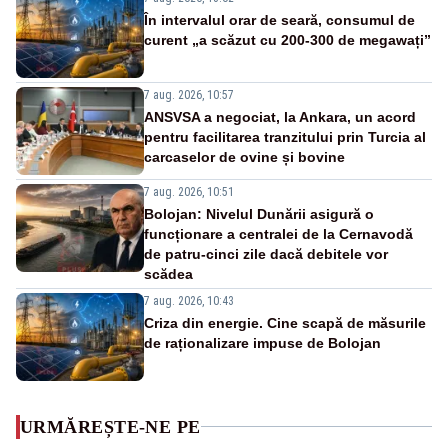
În intervalul orar de seară, consumul de
curent „a scăzut cu 200-300 de megawați”
7 aug. 2026, 10:57
ANSVSA a negociat, la Ankara, un acord
pentru facilitarea tranzitului prin Turcia al
carcaselor de ovine și bovine
7 aug. 2026, 10:51
Bolojan: Nivelul Dunării asigură o
funcționare a centralei de la Cernavodă
de patru-cinci zile dacă debitele vor
scădea
7 aug. 2026, 10:43
Criza din energie. Cine scapă de măsurile
de raționalizare impuse de Bolojan
URMĂREȘTE-NE PE