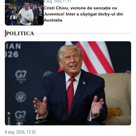
8 aug. 2026, 17:31
Cristi Chivu, victorie de senzație cu
Juventus! Inter a câștigat derby-ul din
Australia
POLITICA
8 aug. 2026, 13:35