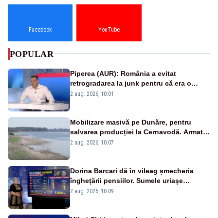
Facebook
YouTube
POPULAR
Piperea (AUR): România a evitat
retrogradarea la junk pentru că era o
catastrofă pentru bănci și fondurile de
2 aug. 2026, 10:01
pensii
Mobilizare masivă pe Dunăre, pentru
salvarea producției la Cernavodă. Armata
va detona o stâncă și va devia apa
2 aug. 2026, 10:07
fluviului - IMAGINI AERIENE
Dorina Barcari dă în vileag șmecheria
înghețării pensiilor. Sumele uriașe
pierdute de fiecare român
2 aug. 2026, 10:09