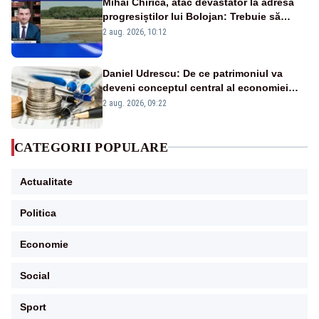
Mihai Chirica, atac devastator la adresa
progresiștilor lui Bolojan: Trebuie să
protejăm și natura, dar nu șținem omaneii
2 aug. 2026, 10:12
în stare permanentă de alertă
Daniel Udrescu: De ce patrimoniul va
deveni conceptul central al economiei
viitoare?
2 aug. 2026, 09:22
CATEGORII POPULARE
Actualitate
Politica
Economie
Social
Sport