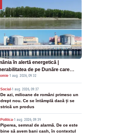
ânia în alertă energetică |
nerabilitatea de pe Dunăre care
omie
·
1 aug. 2026, 09:32
e în pericol Centrala Cernavodă era
oscută de pe vremea lui Ceaușescu
2
Social
-
1 aug. 2026, 09:37
De azi, milioane de români primesc un
drept nou. Ce se întâmplă dacă ți se
strică un produs
3
Politica
-
1 aug. 2026, 09:39
Piperea, semnal de alarmă. De ce este
bine să avem bani cash, în contextul