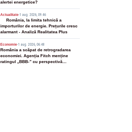
alertei energetice?
4
Actualitate
-
1 aug. 2026, 09:46
România, la limita tehnică a
importurilor de energie. Prețurile cresc
alarmant - Analiză Realitatea Plus
5
Economie
-
1 aug. 2026, 06:48
România a scăpat de retrogradarea
economiei. Agenția Fitch menține
ratingul „BBB-” cu perspectivă
negativă