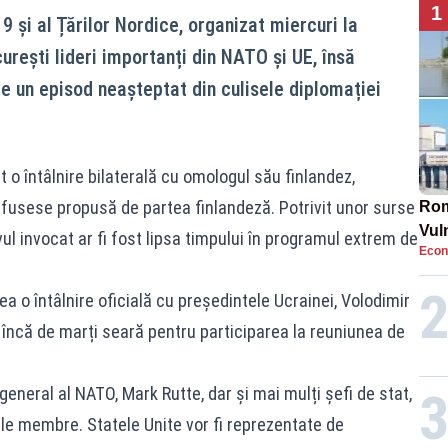
1
 și al Țărilor Nordice, organizat miercuri la
urești lideri importanți din NATO și UE, însă
e un episod neașteptat din culisele diplomației
 o întâlnire bilaterală cu omologul său finlandez,
 fusese propusă de partea finlandeză. Potrivit unor surse
Rom
Vul
ul invocat ar fi fost lipsa timpului în programul extrem de
Econ
pun
cun
a o întâlnire oficială cu președintele Ucrainei, Volodimir
 încă de marți seară pentru participarea la reuniunea de
eneral al NATO, Mark Rutte, dar și mai mulți șefi de stat,
ările membre. Statele Unite vor fi reprezentate de