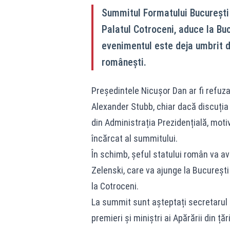
Summitul Formatului București 9
Palatul Cotroceni, aduce la Buc
evenimentul este deja umbrit d
românești.
Președintele Nicușor Dan ar fi refuzat
Alexander Stubb, chiar dacă discuția
din Administrația Prezidențială, motiv
încărcat al summitului.
În schimb, șeful statului român va ave
Zelenski, care va ajunge la București
la Cotroceni.
La summit sunt așteptați secretarul g
premieri și miniștri ai Apărării din ț