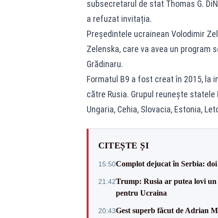
subsecretarul de stat Thomas G. DiN
a refuzat invitația.
Președintele ucrainean Volodimir Zele
Zelenska, care va avea un program s
Grădinaru.
Formatul B9 a fost creat în 2015, la 
către Rusia. Grupul reunește statele 
Ungaria, Cehia, Slovacia, Estonia, Leto
CITEȘTE ȘI
Complot dejucat în Serbia: doi 
15:50
Trump: Rusia ar putea lovi un
21:42
pentru Ucraina
Gest superb făcut de Adrian Mu
20:43