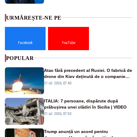
URMĂREȘTE-NE PE
Facebook
YouTube
POPULAR
Atac fără precedent al Rusiei. O fabrică de
drone din Kiev deținută de o companie
americană, distrusă de o rachetă
31 iul. 2026, 07:40
rusească
ITALIA: 7 persoane, dispărute după
prăbușirea unei clădiri în Sicilia | VIDEO
31 iul. 2026, 07:50
Trump anunță un acord pentru