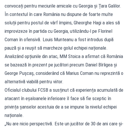
convocați pentru meciurile amicale cu Georgia și Țara Galilor.
În contextul în care România nu dispune de foarte multe
soluții pentru postul de vârf împins, Gheorghe Hagi a ales să
improvizeze în partida cu Georgia, utilizându-l pe Florinel
Coman în ofensivă. Louis Munteanu a fost introdus după
pauză și a reușit să marcheze golul echipei naționale.
Analizând opțiunile din atac, MM Stoica a afirmat că România
se bazează în prezent pe jucători precum Daniel Bîrligea și
George Pușcaș, considerând că Marius Coman nu reprezintă o
alternativă viabilă pentru viitor.
Oficialul clubului FCSB a susținut că experiența acumulată de
atacant în eșaloanele inferioare îl face să fie sceptic în
privința șanselor acestuia de a se impune la nivelul echipei
naționale.
„Nu are nicio perspectivă. Este un jucător de 30 de ani care și-