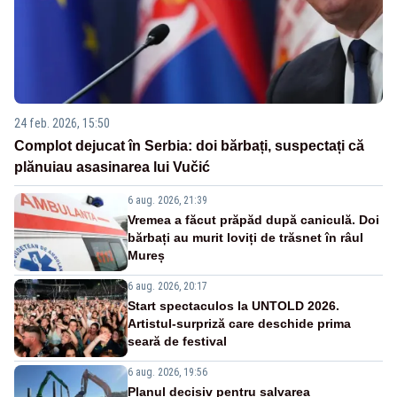
24 feb. 2026, 15:50
Complot dejucat în Serbia: doi bărbați, suspectați că
plănuiau asasinarea lui Vučić
6 aug. 2026, 21:39
Vremea a făcut prăpăd după caniculă. Doi
bărbați au murit loviți de trăsnet în râul
Mureș
6 aug. 2026, 20:17
Start spectaculos la UNTOLD 2026.
Artistul-surpriză care deschide prima
seară de festival
6 aug. 2026, 19:56
Planul decisiv pentru salvarea