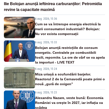
Ilie Bolojan anunță ieftinirea carburanților: Petromidia
revine la capacitate maximă
6 aug. 2026, 15:36
Cum se va întrerupe energia electrică la
marii consumatori industriali? Bolojan:
Nu vor exista compensații
6 aug. 2026, 15:33
Bolojan anunță restricțiile de consum
energetic. Centralele pe combustibili
fosili, repornite. La ore de vârf se va apela
la importuri - LIVE TEXT
6 aug. 2026, 15:24
Miza uriașă a scufundării barjelor.
Reactorul 2 de la Cernavodă poate primi o
nouă „gură de oxigen”
6 aug. 2026, 15:23
Alexandru Nazare, veste bună: Economia
României va crește în 2027, iar inflația va
scădea