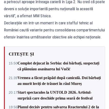
a petrecut aproape întreaga carieră în Liga 2. Nu cred că poate
deveni o soluție importantă pentru națională la această
vârstă”, a afirmat MM Stoica.
Declarațiile vin într-un moment în care stafful tehnic al
României caută variante pentru consolidarea compartimentului
ofensiv înaintea următoarelor obiective ale echipei naționale.
CITEȘTE ȘI
Complot dejucat în Serbia: doi bărbați, suspectați
15:50
că plănuiau asasinarea lui Vučić
Vremea a făcut prăpăd după caniculă. Doi bărbați
21:39
au murit loviți de trăsnet în râul Mureș
Start spectaculos la UNTOLD 2026. Artistul-
20:17
surpriză care deschide prima seară de festival
Planul decisiv pentru salvarea Reactorului 2 de la
19:56