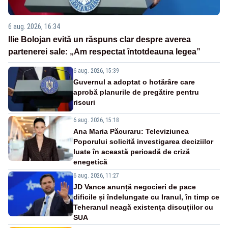
6 aug. 2026, 16:34
Ilie Bolojan evită un răspuns clar despre averea
partenerei sale: „Am respectat întotdeauna legea”
6 aug. 2026, 15:39
Guvernul a adoptat o hotărâre care
aprobă planurile de pregătire pentru
riscuri
6 aug. 2026, 15:18
Ana Maria Păcuraru: Televiziunea
Poporului solicită investigarea deciziilor
luate în această perioadă de criză
enegetică
6 aug. 2026, 11:27
JD Vance anunță negocieri de pace
dificile și îndelungate cu Iranul, în timp ce
Teheranul neagă existența discuțiilor cu
SUA