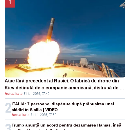
1
Atac fără precedent al Rusiei. O fabrică de drone din
Kiev deținută de o companie americană, distrusă de o
Actualitate
·
31 iul. 2026, 07:40
rachetă rusească
2
ITALIA: 7 persoane, dispărute după prăbușirea unei
clădiri în Sicilia | VIDEO
Actualitate
-
31 iul. 2026, 07:50
3
Trump anunță un acord pentru dezarmarea Hamas, însă