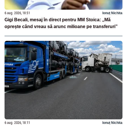
6 aug. 2026, 18:51
Ionuț Nichita
Gigi Becali, mesaj în direct pentru MM Stoica: „Mă
oprește când vreau să arunc milioane pe transferuri”
6 aug. 2026, 18:11
Ionuț Nichita