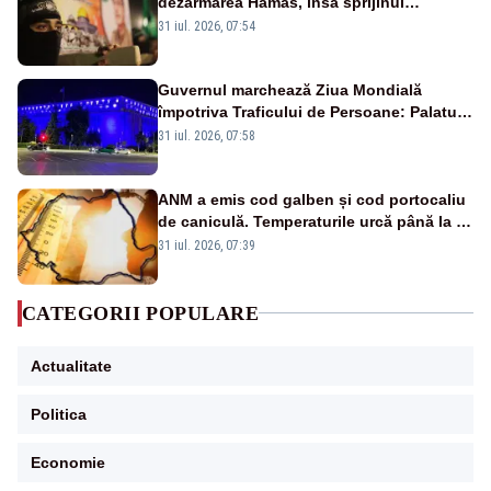
dezarmarea Hamas, însă sprijinul
Israelului rămâne incert
31 iul. 2026, 07:54
Guvernul marchează Ziua Mondială
împotriva Traficului de Persoane: Palatul
Victoria, iluminat în albastru
31 iul. 2026, 07:58
ANM a emis cod galben și cod portocaliu
de caniculă. Temperaturile urcă până la 38
de grade, iar nopțile devin tropicale
31 iul. 2026, 07:39
CATEGORII POPULARE
Actualitate
Politica
Economie