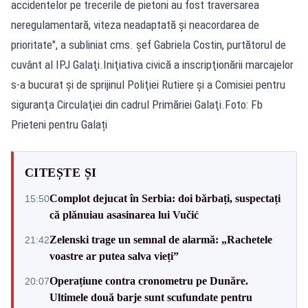
accidentelor pe trecerile de pietoni au fost traversarea
neregulamentară, viteza neadaptată şi neacordarea de
prioritate", a subliniat cms. şef Gabriela Costin, purtătorul de
cuvânt al IPJ Galaţi.Iniţiativa civică a inscripţionării marcajelor
s-a bucurat și de sprijinul Poliţiei Rutiere şi a Comisiei pentru
siguranţa Circulaţiei din cadrul Primăriei Galaţi.Foto: Fb
Prieteni pentru Galați
CITEȘTE ȘI
Complot dejucat în Serbia: doi bărbați, suspectați
15:50
că plănuiau asasinarea lui Vučić
Zelenski trage un semnal de alarmă: „Rachetele
21:42
voastre ar putea salva vieți”
Operațiune contra cronometru pe Dunăre.
20:07
Ultimele două barje sunt scufundate pentru