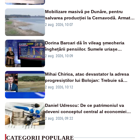
Mobilizare masivă pe Dunăre, pentru
salvarea producției la Cernavodă. Armata
va detona o stâncă și va devia apa
2 aug. 2026, 10:07
fluviului - IMAGINI AERIENE
Dorina Barcari dă în vileag șmecheria
înghețării pensiilor. Sumele uriașe
pierdute de fiecare român
2 aug. 2026, 10:09
Mihai Chirica, atac devastator la adresa
progresiștilor lui Bolojan: Trebuie să
protejăm și natura, dar nu șținem omaneii
2 aug. 2026, 10:12
în stare permanentă de alertă
Daniel Udrescu: De ce patrimoniul va
deveni conceptul central al economiei
viitoare?
2 aug. 2026, 09:22
CATEGORII POPULARE