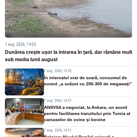
7 aug. 2026, 14:03
Dunărea crește ușor la intrarea în țară, dar rămâne mult
sub media lunii august
7 aug. 2026, 13:02
În intervalul orar de seară, consumul de
curent „a scăzut cu 200-300 de megawați”
7 aug. 2026, 10:57
ANSVSA a negociat, la Ankara, un acord
pentru facilitarea tranzitului prin Turcia al
carcaselor de ovine și bovine
7 aug. 2026, 10:51
Bolojan: Nivelul Dunării asigură o