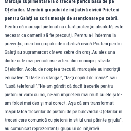
Marcaje suplimentare la o trecere periculoasă de pe
Oțelarilor. Membrii grupului de iniţiativă civică Prieteni
pentru Galaţi au scris mesaje de atenționare pe zebră.
Pentru că marcajul pietonal nu oferă protecţie absolută, este
necesar ca oamenii să fie precauţi. Pentru a-i îndemna la
prevenție, membrii grupului de iniţiativă civică Prieteni pentru
Galaţi au supramarcat câteva zebre din oraş.Au ales una
dintre cele mai periculoase artere din municipiu, strada
Oţelarilor. Acolo, de noaptea trecută, marcajele au inscripţii
educative: "Uită-te în stânga!", "Ia-ţi copilul de mână!" sau
"Lasă telefonul!"."Ne-am gândit că dacă trecerile pentru
pietoni ar vorbi cu noi, ne-am împrieteni mai mult cu ele şi le-
am folosi mai des şi mai corect. Aşa că am transformat
majoritatea trecerilor de pietoni de pe bulevardul Oţelarilor în
treceri care comunică cu pietonii în stilul unui părinte grijuliu",
au comunicat reprezentanţii grupului de iniţiativă.