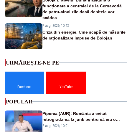
funcționare a centralei de la Cernavodă
de patru-cinci zile dacă debitele vor
scădea
7 aug. 2026, 10:43
Criza din energie. Cine scapă de măsurile
de raționalizare impuse de Bolojan
URMĂREȘTE-NE PE
Facebook
YouTube
POPULAR
Piperea (AUR): România a evitat
retrogradarea la junk pentru că era o
catastrofă pentru bănci și fondurile de
2 aug. 2026, 10:01
pensii