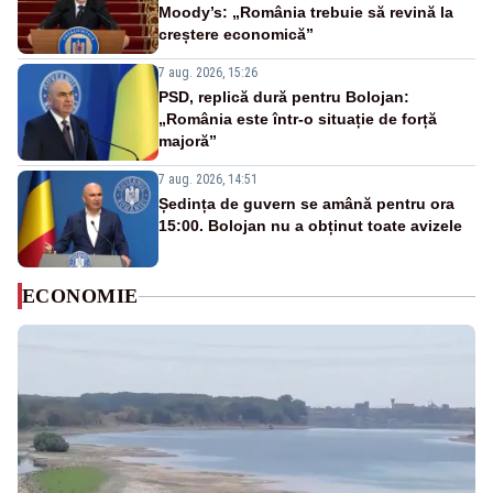
Moody’s: „România trebuie să revină la
creștere economică”
7 aug. 2026, 15:26
PSD, replică dură pentru Bolojan:
„România este într-o situație de forță
majoră”
7 aug. 2026, 14:51
Ședința de guvern se amână pentru ora
15:00. Bolojan nu a obținut toate avizele
ECONOMIE