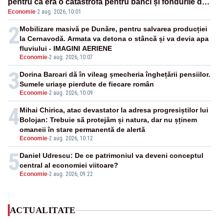
pentru că era o catastrofă pentru bănci și fondurile de
Economie
·
2 aug. 2026, 10:01
pensii
2
Mobilizare masivă pe Dunăre, pentru salvarea producției
la Cernavodă. Armata va detona o stâncă și va devia apa
fluviului - IMAGINI AERIENE
Economie
-
2 aug. 2026, 10:07
3
Dorina Barcari dă în vileag șmecheria înghețării pensiilor.
Sumele uriașe pierdute de fiecare român
Economie
-
2 aug. 2026, 10:09
4
Mihai Chirica, atac devastator la adresa progresiștilor lui
Bolojan: Trebuie să protejăm și natura, dar nu șținem
omaneii în stare permanentă de alertă
Economie
-
2 aug. 2026, 10:12
5
Daniel Udrescu: De ce patrimoniul va deveni conceptul
central al economiei viitoare?
Economie
-
2 aug. 2026, 09:22
ACTUALITATE