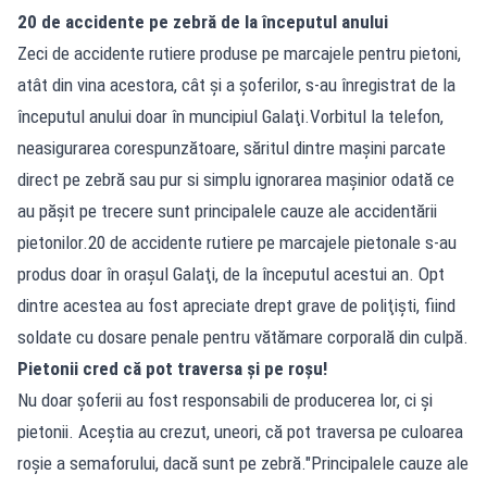
20 de accidente pe zebră de la începutul anului
Zeci de accidente rutiere produse pe marcajele pentru pietoni,
atât din vina acestora, cât şi a şoferilor, s-au înregistrat de la
începutul anului doar în muncipiul Galaţi.Vorbitul la telefon,
neasigurarea corespunzătoare, săritul dintre maşini parcate
direct pe zebră sau pur si simplu ignorarea maşinior odată ce
au păşit pe trecere sunt principalele cauze ale accidentării
pietonilor.20 de accidente rutiere pe marcajele pietonale s-au
produs doar în orașul Galaţi, de la începutul acestui an. Opt
dintre acestea au fost apreciate drept grave de poliţişti, fiind
soldate cu dosare penale pentru vătămare corporală din culpă.
Pietonii cred că pot traversa și pe roșu!
Nu doar șoferii au fost responsabili de producerea lor, ci și
pietonii. Aceștia au crezut, uneori, că pot traversa pe culoarea
roșie a semaforului, dacă sunt pe zebră."Principalele cauze ale