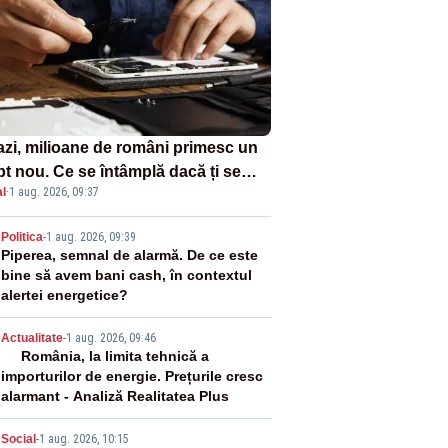
azi, milioane de români primesc un
pt nou. Ce se întâmplă dacă ți se
l
·
1 aug. 2026, 09:37
ică un produs
2
Politica
-
1 aug. 2026, 09:39
Piperea, semnal de alarmă. De ce este
bine să avem bani cash, în contextul
alertei energetice?
3
Actualitate
-
1 aug. 2026, 09:46
România, la limita tehnică a
importurilor de energie. Prețurile cresc
alarmant - Analiză Realitatea Plus
Social
-
1 aug. 2026, 10:15