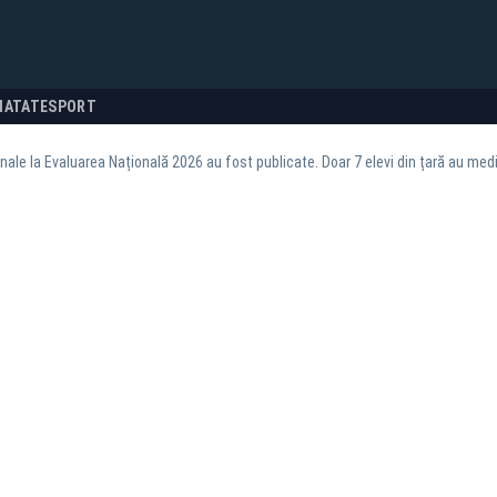
NATATE
SPORT
nale la Evaluarea Națională 2026 au fost publicate. Doar 7 elevi din țară au media