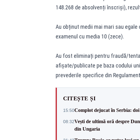
148.268 de absolvenți înscriși), rezul
Au obținut medii mai mari sau egale c
examenul cu media 10 (zece).
Au fost eliminați pentru fraudă/tenta
afișate/publicate pe baza codului uni
prevederile specifice din Regulament
CITEȘTE ȘI
Complot dejucat în Serbia: doi 
15:50
Vești de ultimă oră despre Dun
08:32
din Ungaria