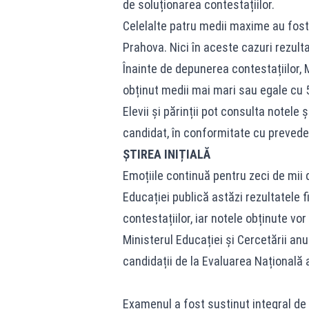
de soluționarea contestațiilor.
Celelalte patru medii maxime au fost o
Prahova. Nici în aceste cazuri rezulta
Înainte de depunerea contestațiilor, 
obținut medii mai mari sau egale cu 
Elevii și părinții pot consulta notele 
candidat, în conformitate cu preveder
ȘTIREA INIȚIALĂ
Emoțiile continuă pentru zeci de mii d
Educației publică astăzi rezultatele 
contestațiilor, iar notele obținute vor
Ministerul Educației și Cercetării an
candidații de la
Evaluarea Națională
a
Examenul a fost susținut integral de 