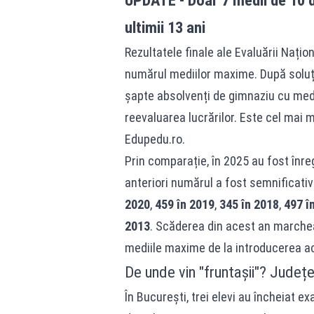
UPDATE - Doar 7 medii de 10 du
ultimii 13 ani
Rezultatele finale ale Evaluării Nați
numărul mediilor maxime. După soluți
șapte absolvenți de gimnaziu cu medi
reevaluarea lucrărilor. Este cel mai m
Edupedu.ro
.
Prin comparație, în 2025 au fost înre
anteriori numărul a fost semnificati
2020
,
459 în 2019
,
345 în 2018
,
497 î
2013
. Scăderea din acest an marche
mediile maxime de la introducerea ac
De unde vin "fruntașii"? Județe
În București, trei elevi au încheiat e