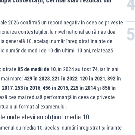
pă contestații, cel mai slab rezultat din
onale 2026 confirmă un record negativ în ceea ce privește
onarea contestațiilor, la nivel național au rămas doar
a generală 10, același număr înregistrat înainte de
ic număr de medii de 10 din ultimii 13 ani, relatează
gistrate
85 de medii de 10
, în 2024 au fost
74
, iar în anii
v mai mare:
429 în 2023
,
221 în 2022
,
120 în 2021
,
892 în
n 2017
,
253 în 2016
,
456 în 2015
,
225 în 2014
și
856 în
ază cea mai redusă performanță în ceea ce privește
tualului format al examenului.
le unde elevii au obținut media 10
xamenul cu media 10, același număr înregistrat și înainte