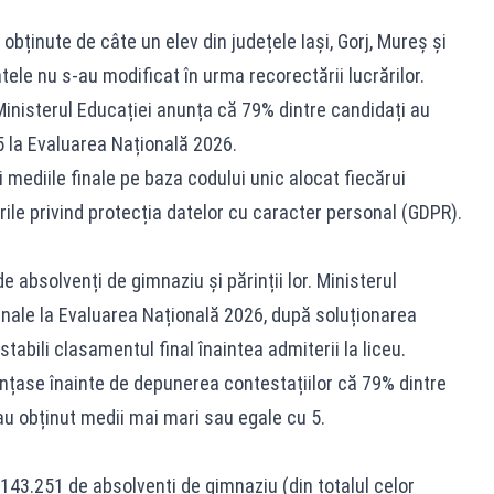
bținute de câte un elev din județele Iași, Gorj, Mureș și
tele nu s-au modificat în urma recorectării lucrărilor.
Ministerul Educației anunța că 79% dintre candidați au
5 la Evaluarea Națională 2026.
și mediile finale pe baza codului unic alocat fiecărui
ile privind protecția datelor cu caracter personal (GDPR).
e absolvenți de gimnaziu și părinții lor. Ministerul
finale la Evaluarea Națională 2026, după soluționarea
 stabili clasamentul final înaintea admiterii la liceu.
unțase înainte de depunerea contestațiilor că 79% dintre
u obținut medii mai mari sau egale cu 5.
143.251 de absolvenți de gimnaziu (din totalul celor