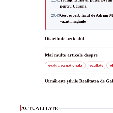
Trump: Rusia ar putea lovi un
21:42
pentru Ucraina
Gest superb făcut de Adrian Mu
20:43
văzut imaginile
Distribuie articolul
Mai multe articole despre
evaluarea nationala
rezultate
e
Urmărește știrile Realitatea de Gal
ACTUALITATE