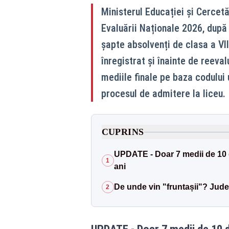
Ministerul Educației și Cercetăr
Evaluării Naționale 2026, după 
șapte absolvenți de clasa a VI
înregistrat și înainte de reevalu
mediile finale pe baza codului u
procesul de admitere la liceu.
CUPRINS
UPDATE - Doar 7 medii de 10 du
1
ani
De unde vin "fruntașii"? Jude
2