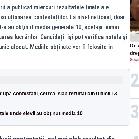
ii a publicat miercuri rezultatele finale ale
soluționarea contestațiilor. La nivel național, doar
II-a au obținut media generală 10, același număr
area lucrărilor. Candidații își pot verifica notele și
nic alocat. Mediile obținute vor fi folosite în
De 
dre
Socia
str
pă contestații, cel mai slab rezultat din ultimii 13
țele unde elevii au obținut media 10