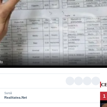
to
CE
Sursă
1
Realitatea.Net