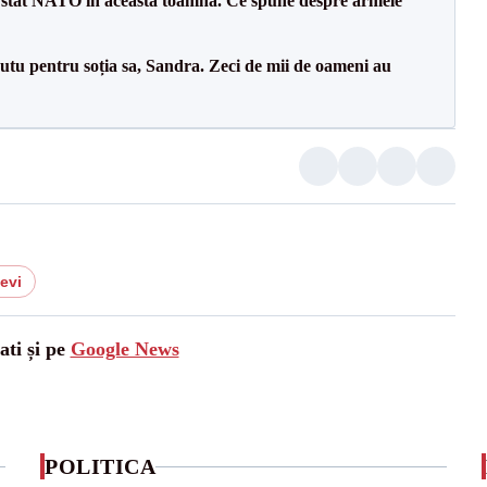
 stat NATO în această toamnă. Ce spune despre armele
tu pentru soția sa, Sandra. Zeci de mii de oameni au
levi
ati și pe
Google News
POLITICA