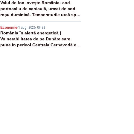
4
Valul de foc lovește România: cod
portocaliu de caniculă, urmat de cod
roșu duminică. Temperaturile urcă spre
40°C
5
Economie
-
1 aug. 2026, 09:32
România în alertă energetică |
Vulnerabilitatea de pe Dunăre care
pune în pericol Centrala Cernavodă era
cunoscută de pe vremea lui Ceaușescu