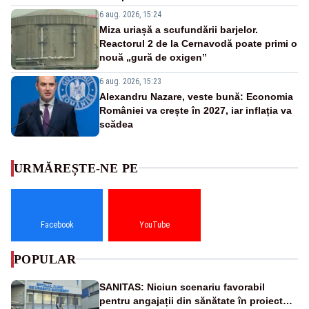
6 aug. 2026, 15:24
Miza uriașă a scufundării barjelor.
Reactorul 2 de la Cernavodă poate primi o
nouă „gură de oxigen”
6 aug. 2026, 15:23
Alexandru Nazare, veste bună: Economia
României va crește în 2027, iar inflația va
scădea
URMĂREȘTE-NE PE
Facebook
YouTube
POPULAR
SANITAS: Niciun scenariu favorabil
pentru angajații din sănătate în proiectul