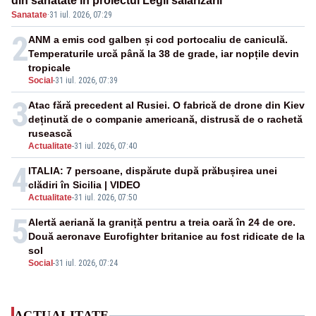
din sănătate în proiectul Legii salarizării
Sanatate
·
31 iul. 2026, 07:29
2
ANM a emis cod galben și cod portocaliu de caniculă.
Temperaturile urcă până la 38 de grade, iar nopțile devin
tropicale
Social
-
31 iul. 2026, 07:39
3
Atac fără precedent al Rusiei. O fabrică de drone din Kiev
deținută de o companie americană, distrusă de o rachetă
rusească
Actualitate
-
31 iul. 2026, 07:40
4
ITALIA: 7 persoane, dispărute după prăbușirea unei
clădiri în Sicilia | VIDEO
Actualitate
-
31 iul. 2026, 07:50
5
Alertă aeriană la graniță pentru a treia oară în 24 de ore.
Două aeronave Eurofighter britanice au fost ridicate de la
sol
Social
-
31 iul. 2026, 07:24
ACTUALITATE