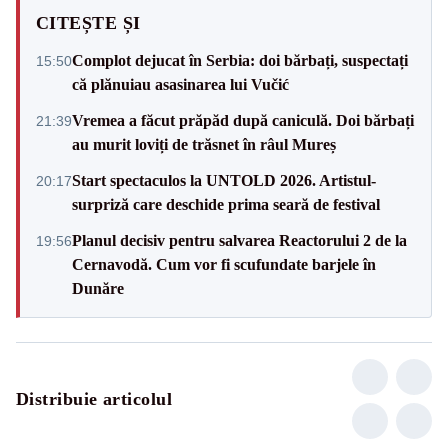
CITEȘTE ȘI
Complot dejucat în Serbia: doi bărbați, suspectați
15:50
că plănuiau asasinarea lui Vučić
Vremea a făcut prăpăd după caniculă. Doi bărbați
21:39
au murit loviți de trăsnet în râul Mureș
Start spectaculos la UNTOLD 2026. Artistul-
20:17
surpriză care deschide prima seară de festival
Planul decisiv pentru salvarea Reactorului 2 de la
19:56
Cernavodă. Cum vor fi scufundate barjele în
Dunăre
Distribuie articolul