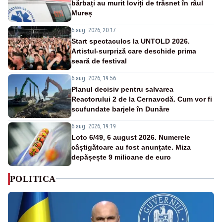
bărbați au murit loviți de trăsnet în râul
Mureș
6 aug. 2026, 20:17
Start spectaculos la UNTOLD 2026.
Artistul-surpriză care deschide prima
seară de festival
6 aug. 2026, 19:56
Planul decisiv pentru salvarea
Reactorului 2 de la Cernavodă. Cum vor fi
scufundate barjele în Dunăre
6 aug. 2026, 19:19
Loto 6/49, 6 august 2026. Numerele
câștigătoare au fost anunțate. Miza
depășește 9 milioane de euro
POLITICA