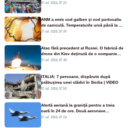
Legii salarizării
31 iul. 2026, 07:29
ANM a emis cod galben și cod portocaliu
de caniculă. Temperaturile urcă până la 38
de grade, iar nopțile devin tropicale
31 iul. 2026, 07:39
Atac fără precedent al Rusiei. O fabrică de
drone din Kiev deținută de o companie
americană, distrusă de o rachetă
31 iul. 2026, 07:40
rusească
ITALIA: 7 persoane, dispărute după
prăbușirea unei clădiri în Sicilia | VIDEO
31 iul. 2026, 07:50
Alertă aeriană la graniță pentru a treia
oară în 24 de ore. Două aeronave
Eurofighter britanice au fost ridicate de la
31 iul. 2026, 07:24
sol