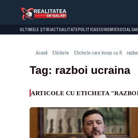
ULTIMELE ȘTIRI
ACTUALITATE
POLITICA
ECONOMIE
SOCIAL
SA
Acasă
Etichete
Etichete care încep cu R
razbo
Tag: razboi ucraina
ARTICOLE CU ETICHETA "RAZBO