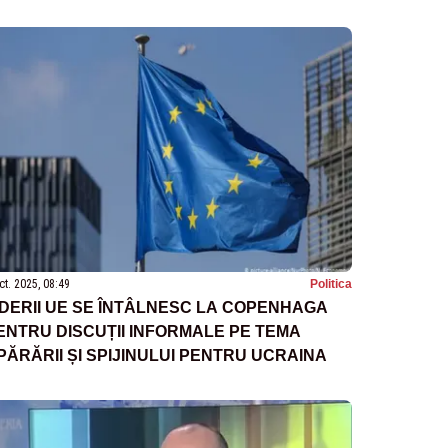
ct. 2025, 08:49
Politica
IDERII UE SE ÎNTÂLNESC LA COPENHAGA
ENTRU DISCUȚII INFORMALE PE TEMA
PĂRĂRII ȘI SPIJINULUI PENTRU UCRAINA