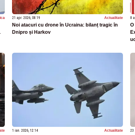
tica
21 apr. 2026, 08:19
Actualitate
8 a
Noi atacuri cu drone în Ucraina: bilanț tragic în
O 
.
Dnipro și Harkov
Ex
uc
ate
1 ian. 2026, 12:14
Actualitate
23 