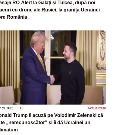
saje RO-Alert la Galați și Tulcea, după noi
acuri cu drone ale Rusiei, la granița Ucrainei
pre România
nov. 2025, 11:10
Actualitate
nald Trump îl acuză pe Volodimir Zelenski că
te „nerecunoscător” și îi dă Ucrainei un
ltimatum