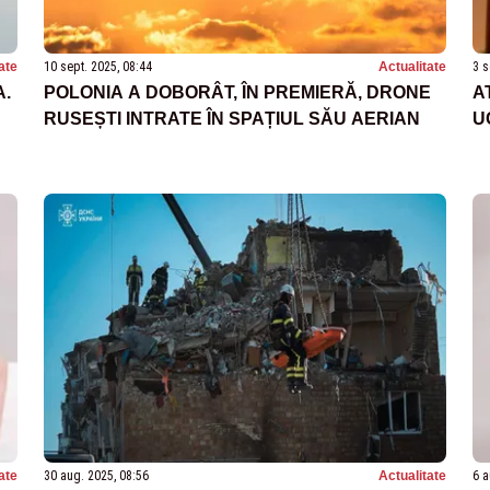
ate
10 sept. 2025, 08:44
Actualitate
3 s
A.
POLONIA A DOBORÂT, ÎN PREMIERĂ, DRONE
A
RUSEȘTI INTRATE ÎN SPAȚIUL SĂU AERIAN
U
ate
30 aug. 2025, 08:56
Actualitate
6 a