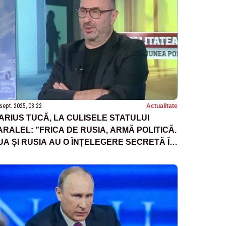
sept. 2025, 08:22
Actualitate
ARIUS TUCĂ, LA CULISELE STATULUI
ARALEL: ”FRICA DE RUSIA, ARMĂ POLITICĂ.
UA ȘI RUSIA AU O ÎNȚELEGERE SECRETĂ ÎN
RIVINȚA RĂZBOIULUI DIN UCRAINA”