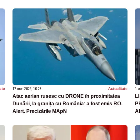
ate
17 nov. 2025, 10:28
Actualitate
1 o
Atac aerian rusesc cu DRONE în proximitatea
L
Dunării, la granița cu România: a fost emis RO-
P
Alert. Precizările MApN
A