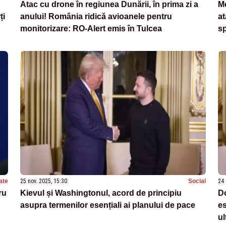
Atac cu drone în regiunea Dunării, în prima zi a
Me
ți
anului! România ridică avioanele pentru
at
monitorizare: RO-Alert emis în Tulcea
s
ate
25 nov. 2025, 15:30
Social
24 
ru
Kievul și Washingtonul, acord de principiu
Do
asupra termenilor esențiali ai planului de pace
es
u