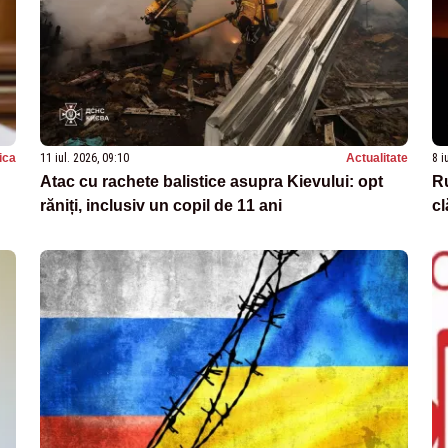
tica
11 iul. 2026, 09:10
Actualitate
8 i
Atac cu rachete balistice asupra Kievului: opt
Ru
răniți, inclusiv un copil de 11 ani
cl