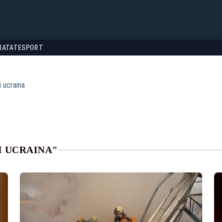
NATATE
SPORT
i ucraina
I UCRAINA"