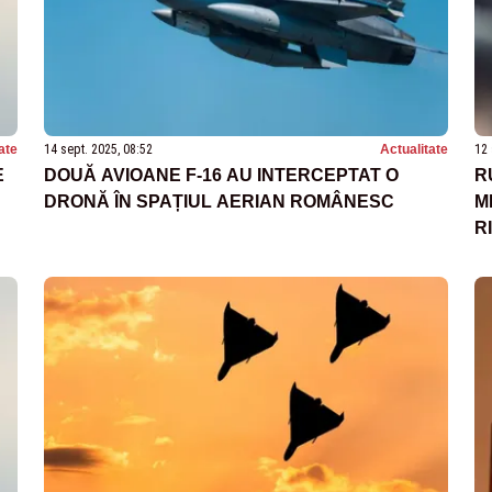
ate
14 sept. 2025, 08:52
Actualitate
12 
E
DOUĂ AVIOANE F-16 AU INTERCEPTAT O
R
DRONĂ ÎN SPAȚIUL AERIAN ROMÂNESC
M
R