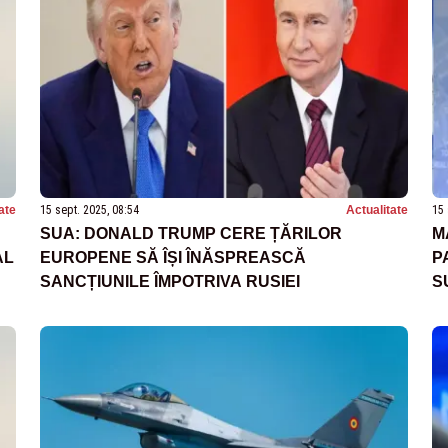
ate
15 sept. 2025, 08:54
Actualitate
15 
SUA: DONALD TRUMP CERE ȚĂRILOR
M
AL
EUROPENE SĂ ÎȘI ÎNĂSPREASCĂ
P
SANCȚIUNILE ÎMPOTRIVA RUSIEI
S
P