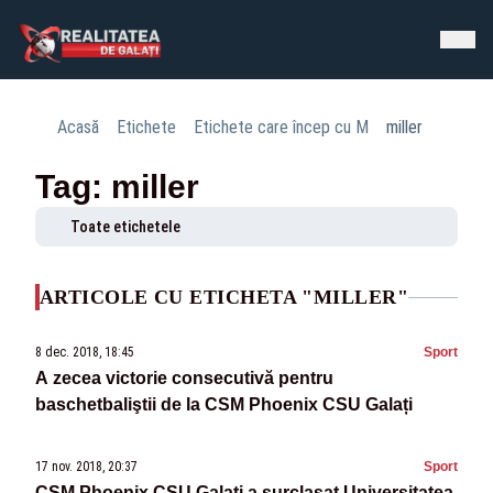
Acasă
Etichete
Etichete care încep cu M
miller
Tag: miller
Toate etichetele
ARTICOLE CU ETICHETA "MILLER"
8 dec. 2018, 18:45
Sport
A zecea victorie consecutivă pentru
baschetbaliştii de la CSM Phoenix CSU Galați
17 nov. 2018, 20:37
Sport
CSM Phoenix CSU Galaţi a surclasat Universitatea