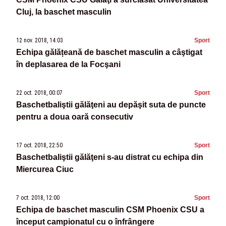
Cluj, la baschet masculin
12 nov. 2018, 14:03
Sport
Echipa gălățeană de baschet masculin a câştigat
în deplasarea de la Focşani
22 oct. 2018, 00:07
Sport
Baschetbaliştii gălăţeni au depăşit suta de puncte
pentru a doua oară consecutiv
17 oct. 2018, 22:50
Sport
Baschetbaliştii gălăţeni s-au distrat cu echipa din
Miercurea Ciuc
7 oct. 2018, 12:00
Sport
Echipa de baschet masculin CSM Phoenix CSU a
început campionatul cu o înfrângere