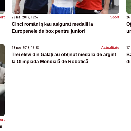
ort
28 mai 2019, 13:57
Sport
26 
Cinci români şi-au asigurat medalii la
Oţ
Europenele de box pentru juniori
um
18 nov. 2018, 13:38
Actualitate
17 
Trei elevi din Galaţi au obţinut medalia de argint
Ba
la Olimpiada Mondială de Robotică
di
ort
e