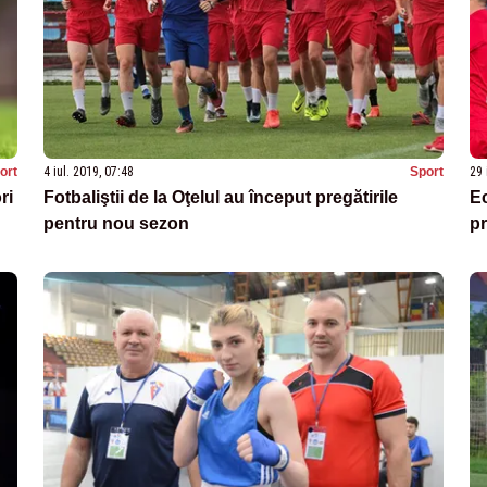
ort
4 iul. 2019, 07:48
Sport
29 
ri
Fotbaliştii de la Oţelul au început pregătirile
Ec
pentru nou sezon
p