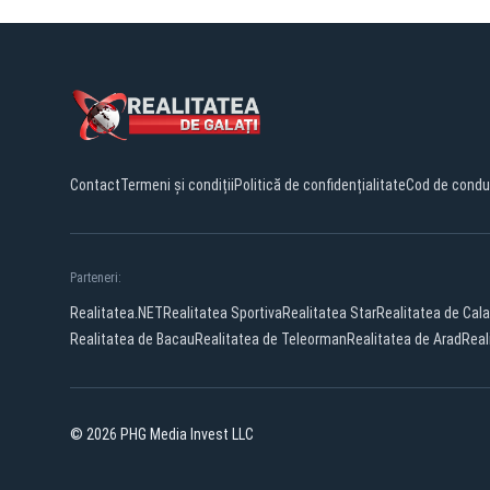
Contact
Termeni și condiții
Politică de confidențialitate
Cod de condu
Parteneri:
Realitatea.NET
Realitatea Sportiva
Realitatea Star
Realitatea de Cala
Realitatea de Bacau
Realitatea de Teleorman
Realitatea de Arad
Real
© 2026 PHG Media Invest LLC