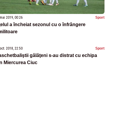
mai 2019, 00:26
Sport
elul a încheiat sezonul cu o înfrângere
ilitoare
oct. 2018, 22:50
Sport
schetbaliştii gălăţeni s-au distrat cu echipa
n Miercurea Ciuc