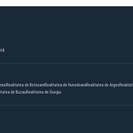
ită
rasi
Realitatea de Botosani
Realitatea de Hunedoara
Realitatea de Arges
Realita
itatea de Buzau
Realitatea de Giurgiu