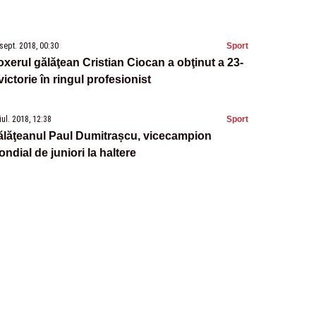
sept. 2018, 00:30
Sport
xerul gălăţean Cristian Ciocan a obţinut a 23-
victorie în ringul profesionist
iul. 2018, 12:38
Sport
ălăţeanul Paul Dumitrașcu, vicecampion
ndial de juniori la haltere