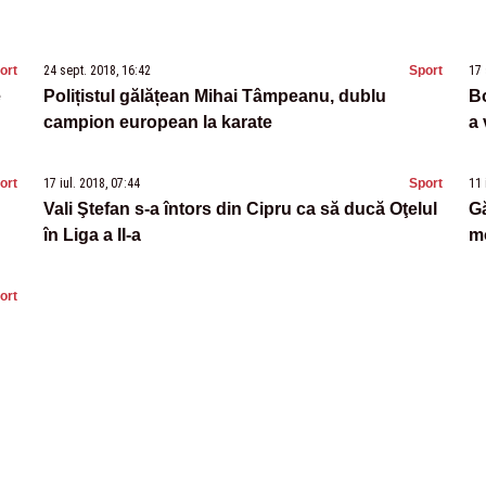
ort
24 sept. 2018, 16:42
Sport
17 
e
Polițistul gălățean Mihai Tâmpeanu, dublu
Bo
campion european la karate
a 
ort
17 iul. 2018, 07:44
Sport
11 
Vali Ştefan s-a întors din Cipru ca să ducă Oţelul
G
în Liga a II-a
mo
ort