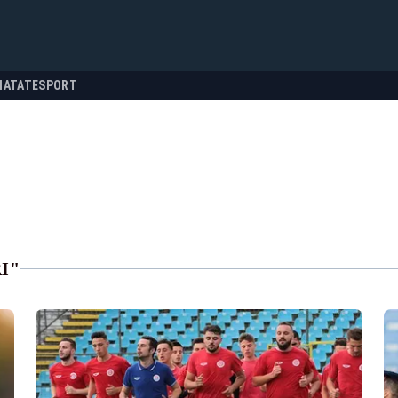
NATATE
SPORT
I"