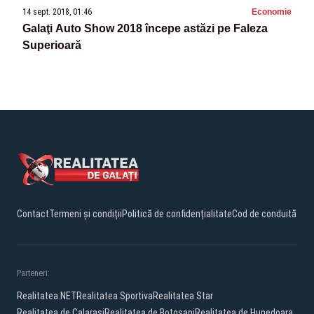
14 sept. 2018, 01:46
Economie
Galaţi Auto Show 2018 începe astăzi pe Faleza
Superioară
Contact
Termeni și condiții
Politică de confidențialitate
Cod de conduită
Parteneri:
Realitatea.NET
Realitatea Sportiva
Realitatea Star
Realitatea de Calarasi
Realitatea de Botosani
Realitatea de Hunedoara