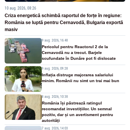
10 aug. 2026, 08:26
Criza energetică schimbă raportul de forțe în regiune:
România se luptă pentru Cernavodă, Bulgaria exportă
masiv
9 aug. 2026, 16:48
Pericolul pentru Reactorul 2 de la
Cernavodă nu a trecut. Barjele
scufundate în Dunăre pot fi dislocate
9 aug. 2026, 09:28
Inflația distruge majorarea salariului
minim. Românii nu simt un trai mai bun
8 aug. 2026, 10:38
România își păstrează ratingul
recomandat investițiilor. Un semnal
pozitiv, dar și un avertisment pentru
autorități
7 aug. 2026, 14:03