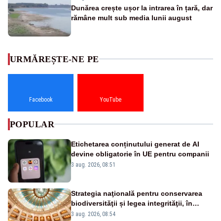
Dunărea crește ușor la intrarea în țară, dar
rămâne mult sub media lunii august
URMĂREȘTE-NE PE
Facebook
YouTube
POPULAR
Etichetarea conținutului generat de AI
devine obligatorie în UE pentru companii
3 aug. 2026, 08:51
Strategia naţională pentru conservarea
biodiversităţii și legea integrităţii, în
dezbatere
3 aug. 2026, 08:54