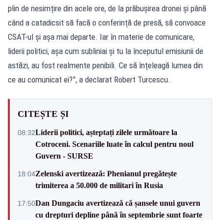
plin de nesimțire din acele ore, de la prăbușirea dronei și până
când a catadicsit să facă o conferință de presă, să convoace
CSAT-ul și așa mai departe. Iar în materie de comunicare,
liderii politici, așa cum subliniai și tu la începutul emisiunii de
astăzi, au fost realmente penibili. Ce să înțeleagă lumea din
ce au comunicat ei?”, a declarat Robert Turcescu.
CITEȘTE ȘI
Liderii politici, așteptați zilele următoare la
08:32
Cotroceni. Scenariile luate în calcul pentru noul
Guvern - SURSE
Zelenski avertizează: Phenianul pregătește
18:04
trimiterea a 50.000 de militari în Rusia
Dan Dungaciu avertizează că șansele unui guvern
17:50
cu drepturi depline până în septembrie sunt foarte