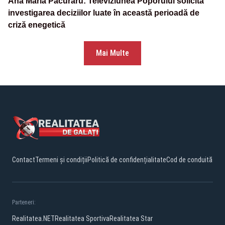
Ana Maria Păcuraru: Televiziunea Poporului solicită
investigarea deciziilor luate în această perioadă de
criză enegetică
Mai Multe
Contact
Termeni și condiții
Politică de confidențialitate
Cod de conduită
Parteneri:
Realitatea.NET
Realitatea Sportiva
Realitatea Star