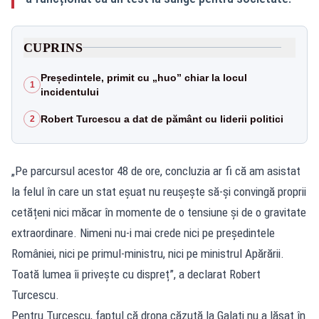
CUPRINS
Președintele, primit cu „huo” chiar la locul
1
incidentului
Robert Turcescu a dat de pământ cu liderii politici
2
„Pe parcursul acestor 48 de ore, concluzia ar fi că am asistat
la felul în care un stat eșuat nu reușește să-și convingă proprii
cetățeni nici măcar în momente de o tensiune și de o gravitate
extraordinare. Nimeni nu-i mai crede nici pe președintele
României, nici pe primul-ministru, nici pe ministrul Apărării.
Toată lumea îi privește cu dispreț”, a declarat Robert
Turcescu.
Pentru Turcescu, faptul că drona căzută la Galați nu a lăsat în