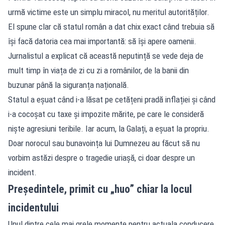
urmă victime este un simplu miracol, nu meritul autorităților.
El spune clar că statul român a dat chix exact când trebuia să
își facă datoria cea mai importantă: să își apere oamenii.
Jurnalistul a explicat că această neputință se vede deja de
mult timp în viața de zi cu zi a românilor, de la banii din
buzunar până la siguranța națională.
Statul a eșuat când i-a lăsat pe cetățeni pradă inflației și când
i-a cocoșat cu taxe și impozite mărite, pe care le consideră
niște agresiuni teribile. Iar acum, la Galați, a eșuat la propriu.
Doar norocul sau bunavoința lui Dumnezeu au făcut să nu
vorbim astăzi despre o tragedie uriașă, ci doar despre un
incident.
Președintele, primit cu „huo” chiar la locul
incidentului
Unul dintre cele mai grele momente pentru actuala conducere