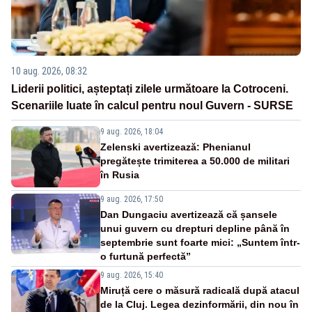
10 aug. 2026, 08:32
Liderii politici, așteptați zilele următoare la Cotroceni.
Scenariile luate în calcul pentru noul Guvern - SURSE
9 aug. 2026, 18:04
Zelenski avertizează: Phenianul
pregătește trimiterea a 50.000 de militari
în Rusia
9 aug. 2026, 17:50
Dan Dungaciu avertizează că șansele
unui guvern cu drepturi depline până în
septembrie sunt foarte mici: „Suntem într-
o furtună perfectă”
9 aug. 2026, 15:40
Miruță cere o măsură radicală după atacul
de la Cluj. Legea dezinformării, din nou în