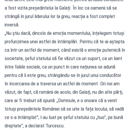
a fost vizita președintelui la Galați. În loc ca oamenii să se
strângă în jurul liderului lor la greu, reacția a fost complet
inversă.
„Nu știu dacă, dincolo de emoția momentului, înțelegem totuși
profunzimea unei astfel de întâmplări. Pentru că te-ai aștepta
ca într-un astfel de moment, când există o emoție puternică în
societate, șeful statului să fie văzut ca un suport, ca un liant
între faliile sociale, ca un punct în care națiunea se adună
pentru că îi este greu, strângându-se în jurul unui conducător
în încercarea de a traversa un astfel de moment. Ori noi am
văzut, de fapt, că românii de acolo, din Galați, nu din alte părți,
care ar fi trebuit să spună: „Domnule, e o onoare că a venit
totuși președintele României să se uite la fața locului, să vadă
ce s-a întâmplat”, l-au luat pe șeful statului cu „huo”, pe bună
dreptate”, a declarat Turcescu.