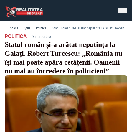
Acasă
Știri
Politica
Statul român și-a arătat neputința la Galați. Robert Turcescu: „România nu își mai poate apăra cetățenii. Oamenii nu mai au încredere în politicieni”
·
POLITICA
3 min citire
Statul român și-a arătat neputința la
Galați. Robert Turcescu: „România nu
își mai poate apăra cetățenii. Oamenii
nu mai au încredere în politicieni”