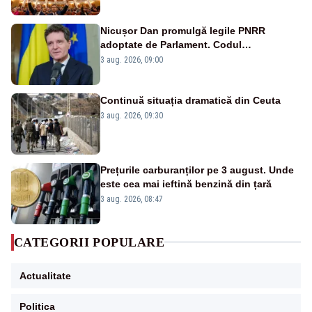
Nicușor Dan promulgă legile PNRR
adoptate de Parlament. Codul
urbanismului, printre actele normative
3 aug. 2026, 09:00
vizate
Continuă situația dramatică din Ceuta
3 aug. 2026, 09:30
Prețurile carburanților pe 3 august. Unde
este cea mai ieftină benzină din țară
3 aug. 2026, 08:47
CATEGORII POPULARE
Actualitate
Politica