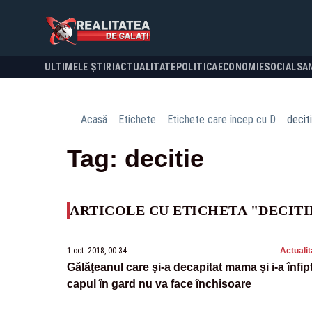
ULTIMELE ȘTIRI
ACTUALITATE
POLITICA
ECONOMIE
SOCIAL
SA
Acasă
Etichete
Etichete care încep cu D
decit
Tag: decitie
ARTICOLE CU ETICHETA "DECITI
1 oct. 2018, 00:34
Actualit
Gălăţeanul care şi-a decapitat mama şi i-a înfip
capul în gard nu va face închisoare