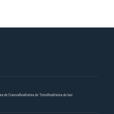
tea de Craiova
Realitatea de Timis
Realitatea de Iasi