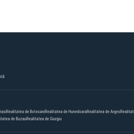
ită
rasi
Realitatea de Botosani
Realitatea de Hunedoara
Realitatea de Arges
Realita
itatea de Buzau
Realitatea de Giurgiu