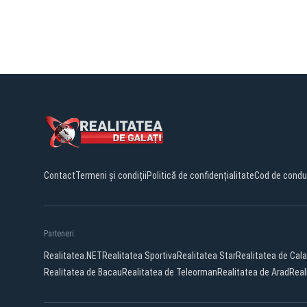
Contact
Termeni și condiții
Politică de confidențialitate
Cod de condu
Parteneri:
Realitatea.NET
Realitatea Sportiva
Realitatea Star
Realitatea de Cala
Realitatea de Bacau
Realitatea de Teleorman
Realitatea de Arad
Real