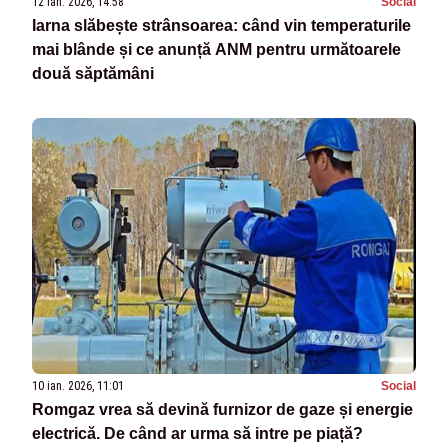
12 ian. 2026, 14:58
Social
Iarna slăbește strânsoarea: când vin temperaturile
mai blânde și ce anunță ANM pentru următoarele
două săptămâni
10 ian. 2026, 11:01
Social
Romgaz vrea să devină furnizor de gaze și energie
electrică. De când ar urma să intre pe piață?