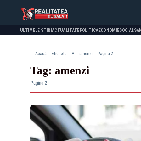
ULTIMELE ȘTIRI
ACTUALITATE
POLITICA
ECONOMIE
SOCIAL
SA
Acasă
Etichete
A
amenzi
Pagina 2
Tag: amenzi
Pagina 2