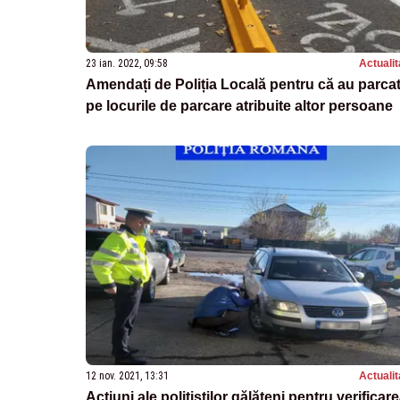
23 ian. 2022, 09:58
Actualit
Amendați de Poliția Locală pentru că au parca
pe locurile de parcare atribuite altor persoane
12 nov. 2021, 13:31
Actualit
Acțiuni ale polițiștilor gălățeni pentru verificar