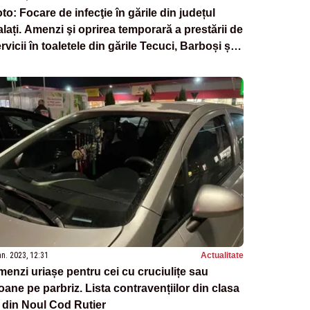
to: Focare de infecţie în gările din județul
lați. Amenzi şi oprirea temporară a prestării de
rvicii în toaletele din gările Tecuci, Barboși și
ârgu Bujor
an. 2023, 12:31
Actualitate
enzi uriașe pentru cei cu cruciulițe sau
oane pe parbriz. Lista contravențiilor din clasa
 din Noul Cod Rutier