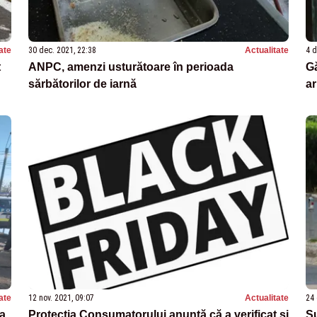
ate
30 dec. 2021, 22:38
Actualitate
4 d
t
ANPC, amenzi usturătoare în perioada
Gă
sărbătorilor de iarnă
ar
ate
12 nov. 2021, 09:07
Actualitate
24 
ea
Protecția Consumatorului anunță că a verificat și
Su