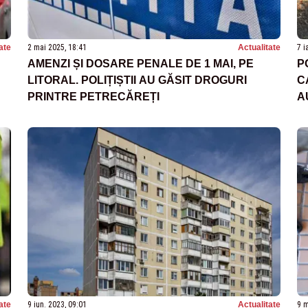
ate
2 mai 2025, 18:41
Actualitate
7 i
AMENZI ȘI DOSARE PENALE DE 1 MAI, PE
P
LITORAL. POLIȚIȘTII AU GĂSIT DROGURI
C
PRINTRE PETRECĂREȚI
A
L
ate
9 iun. 2023, 09:01
Actualitate
9 m