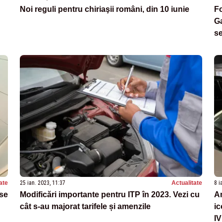
Noi reguli pentru chiriaşii români, din 10 iunie
Fo
Ga
se
T
ate
25 ian. 2023, 11:37
Actualitate
8 i
ise
Modificări importante pentru ITP în 2023. Vezi cu
Am
cât s-au majorat tarifele și amenzile
ic
IV