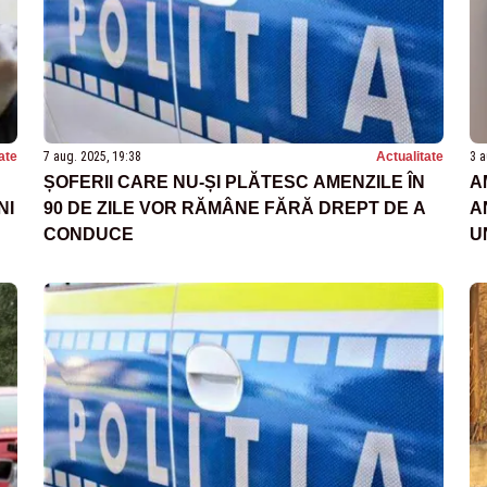
ate
7 aug. 2025, 19:38
Actualitate
3 a
ȘOFERII CARE NU-ȘI PLĂTESC AMENZILE ÎN
A
NI
90 DE ZILE VOR RĂMÂNE FĂRĂ DREPT DE A
A
CONDUCE
U