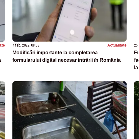
ate
4 feb. 2022, 08:53
Actualitate
25 
Modificări importante la completarea
Fu
a
formularului digital necesar intrării în România
fa
la