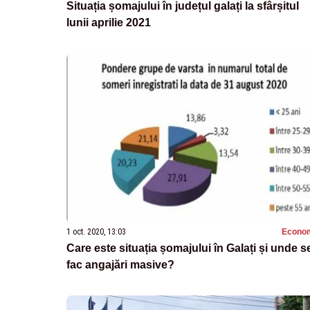
Situația șomajului în județul galați la sfârșitul
lunii aprilie 2021
1 oct. 2020, 13:03
Econo
Care este situația șomajului în Galați și unde s
fac angajări masive?