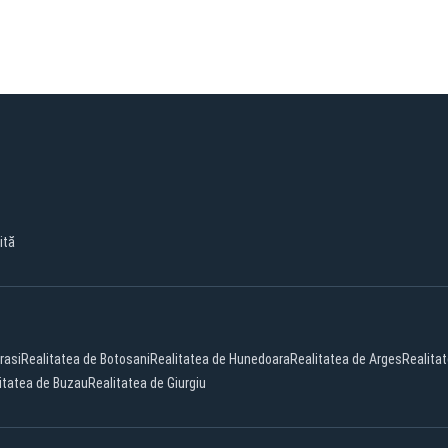
ită
rasi
Realitatea de Botosani
Realitatea de Hunedoara
Realitatea de Arges
Realita
itatea de Buzau
Realitatea de Giurgiu