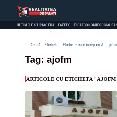
ULTIMELE ȘTIRI
ACTUALITATE
POLITICA
ECONOMIE
SOCIAL
SA
Acasă
Etichete
Etichete care încep cu A
ajofm
Tag: ajofm
ARTICOLE CU ETICHETA "AJOFM