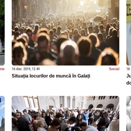
mie
16 dec. 2019, 12:49
Social
18 
Situația locurilor de muncă în Galați
Ju
do