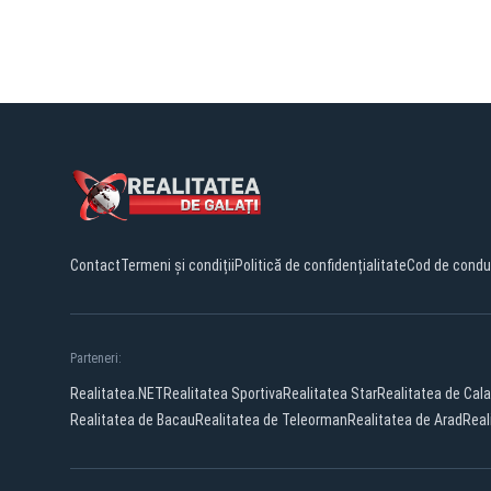
Contact
Termeni și condiții
Politică de confidențialitate
Cod de condu
Parteneri:
Realitatea.NET
Realitatea Sportiva
Realitatea Star
Realitatea de Cala
Realitatea de Bacau
Realitatea de Teleorman
Realitatea de Arad
Real