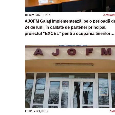
18 sept. 2021, 13:17
Actualit
AJOFM Galați implementează, pe o perioadă d
24 de luni, în calitate de partener principal,
proiectul "EXCEL” pentru ocuparea tinerilor
NEETs
11 iun. 2021, 09:19
Soc