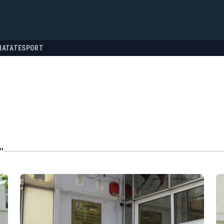
NATATE
SPORT
"