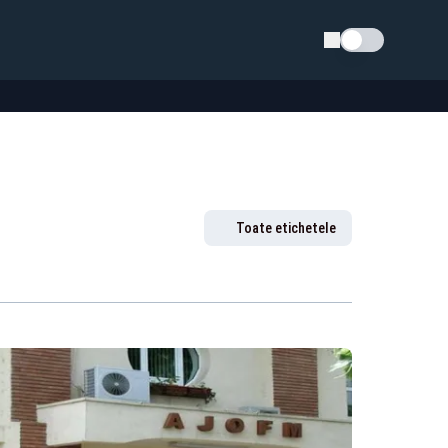
Schimba tema
Toate etichetele