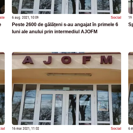
ate
6 aug. 2021, 10:09
Social
19 
e
Peste 2600 de gălățeni s-au angajat în primele 6
Sp
luni ale anului prin intermediul AJOFM
ial
16 mai 2021, 11:02
Social
6 m