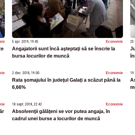
ate
5 apr. 2019, 19:45
Economie
25 
ze
Angajatorii sunt încă aşteptaţi să se înscrie la
Ju
bursa locurilor de muncă
în
mie
2 dec. 2018, 19:00
Economie
19 
Rata şomajului în judeţul Galaţi a scăzut până la
As
6,66%
m
mie
18 sept. 2018, 22:42
Economie
ăr
Absolvenţii gălăţeni se vor putea angaja, în
cadrul unei burse a locurilor de muncă