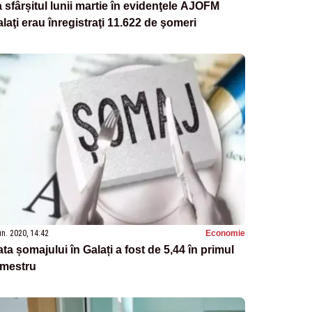
 sfârșitul lunii martie în evidenţele AJOFM
laţi erau înregistraţi 11.622 de şomeri
un. 2020, 14:42
Economie
ta șomajului în Galați a fost de 5,44 în primul
imestru