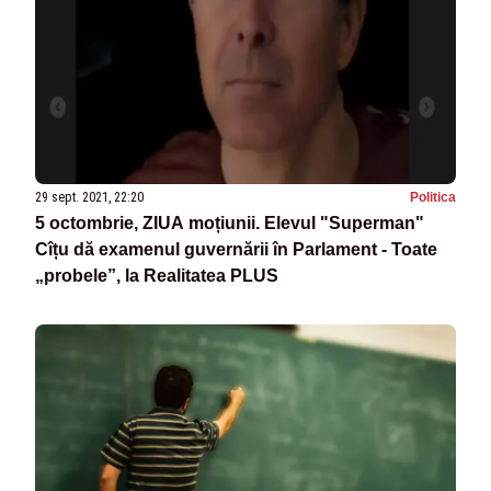
29 sept. 2021, 22:20
Politica
5 octombrie, ZIUA moțiunii. Elevul "Superman"
Cîțu dă examenul guvernării în Parlament - Toate
„probele”, la Realitatea PLUS